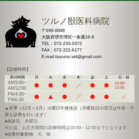
ツルノ獣医科病院
〒590-0048
大阪府堺市堺区一条通18-8
TEL：072-233-0372
FAX：072-222-6177
E-mail tsuruno.vet@gmail.com
【診療時間】
受付時間
月
火
水
木
金
土
日・祝
AM9:00~
10:00~
AM12:00
12:00
PM4:30~
PM6:30
▲冬季（12月～3月）火曜日午後休診（月曜祝日の翌日は午前・午
後も診療を行います）
休診日
木曜日
お盆、お正月期間の診療時間は10:00～12:00までとなります。
診療対象動物
犬、猫