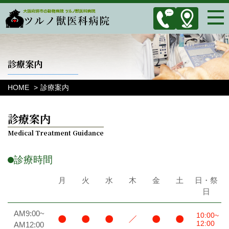
診療案内
HOME
診療案内
診療案内
診療時間
月
火
水
木
金
土
日・祭
日
AM9:00~
10:00~
12:00
AM12:00